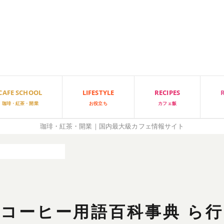
CAFE SCHOOL
LIFESTYLE
RECIPES
珈琲・紅茶・開業
お役立ち
カフェ飯
珈琲・紅茶・開業｜国内最大級カフェ情報サイト
ー用語百科事典 ら行
コーヒー用語百科事典 ら行