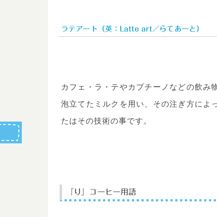
ラテアート（英：Latte art／らてあーと）
カフェ・ラ・テやカプチーノなどの飲み
泡立てたミルクを用い、その注ぎ方によ
たはその技術の事です。
『り』コーヒー用語