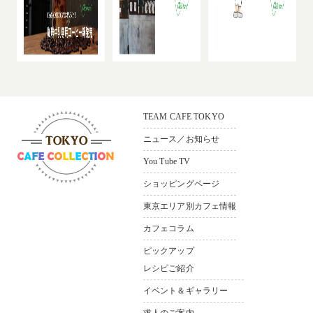
TEAM CAFE TOKYO
ニュース／お知らせ
You Tube TV
ショッピングページ
〒165-0033
東京都中野区若宮3-36-11 ソシ
東京エリア別カフェ情報
アルビル1F
カフェコラム
Bldg.1F，3–36-11，
Wakamiya Nakano-ku Tokyo,165-
ピックアップ
0033,Japan
レシピご紹介
イベント＆ギャラリー
求人のご案内