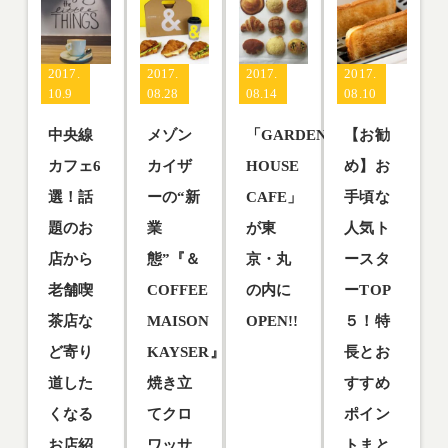
2017.
2017.
2017.
2017.
10.9
08.28
08.14
08.10
中央線
メゾン
「GARDEN
【お勧
カフェ6
カイザ
HOUSE
め】お
選！話
ーの“新
CAFE」
手頃な
題のお
業
が東
人気ト
店から
態”『＆
京・丸
ースタ
老舗喫
COFFEE
の内に
ーTOP
茶店な
MAISON
OPEN!!
５！特
ど寄り
KAYSER』
長とお
「GARD
EN
道した
焼き立
すすめ
HOUSE
くなる
てクロ
ポイン
CAFE」
は「より
お店紹
ワッサ
トまと