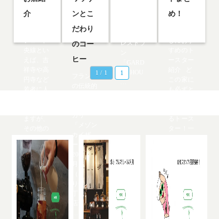
デイリー
介
ンとこ
であるこ
め！
と」にこ
だわり
中央線カ
一人暮ら
だわり、
フェ 中
しにおす
レストラ
のコー
央線とい
すめのト
ン
ヒー
えば、吉
ースター
「GARD
祥寺や高
紹介 ど
EN HOU
1 / 1
1
フランス
円寺など
この家に
…
の伝統的
若者に人
も必ずと
な製法を
気のエリ
言ってい
守るベー
アがあり
いほどあ
カリー
ますが、
るトース
「メゾン
その他の
ター！一
カイザ
駅にもお
人暮らし
ー」が
…
…
2017年9
月10日
（日）よ
り銀座1
丁目に新
店舗『＆
…