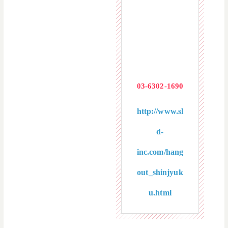
歌舞伎町1-30-
1 Brick St.１
階
03-6302-1690
http://www.sl
d-
inc.com/hang
out_shinjyuk
u.html