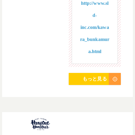
http://www.sl
d-
inc.com/kawa
ra_bunkamur
a.html
もっと見る
世界の文化が混在す
る街“NEW YORK”の