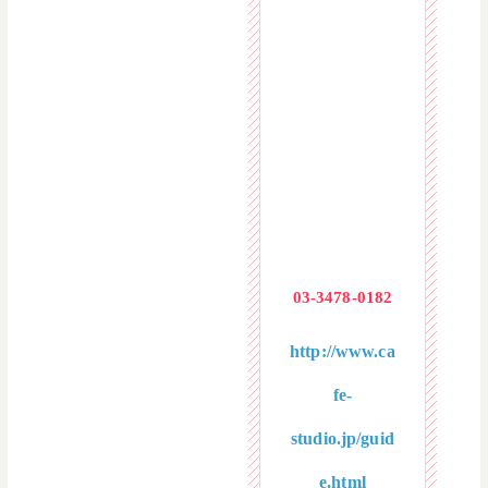
〒150-0001
東京都渋谷区
神宮前 4-31-
10 YM Square
HARAJUKU1
F
03-3478-0182
http://www.ca
fe-
studio.jp/guid
e.html