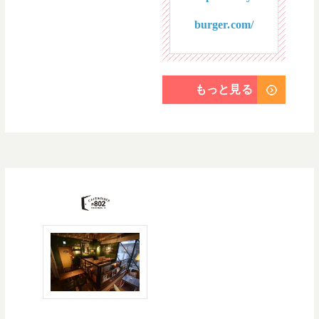
burger.com/
もっと見る
友達の部屋に遊びに来
たような空間で、アッ
トホームな料理とおも
てなしが楽しめる
CAFE&DINER。内装や
インテリア、料理やド
リンクまですべて、
「1ROOM」をテーマに