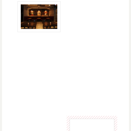
STREETにフォーカス
し、仲間と集い、そ
して「酔える」ALL-
DAY DINERです。大
型ガレージをイメー
ジした店内には、コ
ンクリートの壁にア
ーティストが手掛け
たウォールアートが
飾られており、非日
常的な空間を演出し
ています。不定期で
音楽イベントも開催
しており、総合的に
カルチャーを発信し
ています。
東京都新宿区