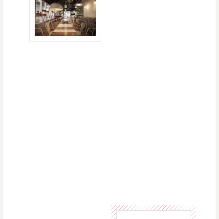
ら落ち着ける「都会の
オアシス」です！ 店
内には緑が溢れ、ゆっ
くりとくつろいで頂け
る空間です。
昼はカジュアルに楽し
めるカフェ飯ランチ♪
17時～19時はカクテル
が半額のハッピーアワ
ーで乾杯！18時以降は
ムーディな雰囲気の
中、音楽・エンターテ
イメント・アルコール
で夜カフェを楽しんで
ください。貸切パーテ
ィーや結婚式2次会でも
ご利用頂けます★