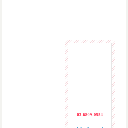
作り込みました。店内
はソファ席、ロフト
席、窓際のカップルシ
ートなど居心地が良い
空間です。
東京都渋谷区
宇田川町28-3
いちご渋谷文
化村通りビル
8階
03-6809-0554