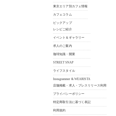
東京都中野区若宮3-36-11 ソシ
東京エリア別カフェ情報
アルビル1F
カフェコラム
Bldg.1F，3–36-11，
Wakamiya Nakano-ku Tokyo,165-
ピックアップ
0033,Japan
レシピご紹介
イベント＆ギャラリー
求人のご案内
珈琲知識・開業
STREET SNAP
ライフスタイル
Instagrammer & WEARISTA
店舗掲載・求人・プレスリリース利用
プライバシーポリシー
特定商取引法に基づく表記
利用規約