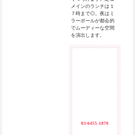
メインのランチは１
７時まで◎。夜はミ
ラーボールが都会的
でムーディーな空間
を演出します。
東京都渋谷区
宇田川町28-3
いちご渋谷文
化村通りビル
7F
03-6455-1870