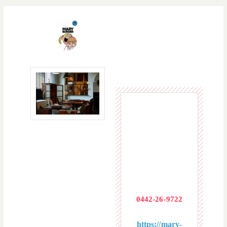
吉祥寺の夜カフェ完全
復活！カフェ利用大歓
迎！MARY BURGERも
新登場！駅至近広々60
席
東京都武蔵野
市吉祥寺南町
1-1-10 MAビ
ルディング4F
0442-26-9722
https://mary-