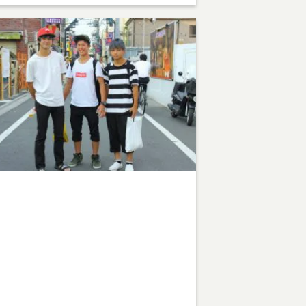
arning
: Undefined array key 1 in
ome/teamcafe/teamcafetokyo.jp/public_html/w
content/themes/team-cafe/category-
reetsnap.php
on line
28
arning
: Attempt to read property "cat_name" on
ll in
ome/teamcafe/teamcafetokyo.jp/public_html/w