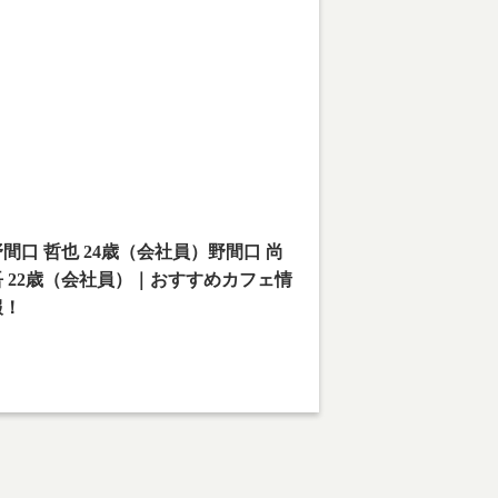
arning
: Undefined array key 1 in
ome/teamcafe/teamcafetokyo.jp/public_html/w
content/themes/team-cafe/category-
reetsnap.php
on line
28
arning
: Attempt to read property "cat_name" on
ll in
ome/teamcafe/teamcafetokyo.jp/public_html/w
content/themes/team-cafe/category-
reetsnap.php
on line
28
間口 哲也 24歳（会社員）野間口 尚
吾 22歳（会社員）｜おすすめカフェ情
報！
撮影場所：下北沢
也：古着好きは下北沢へ。
吾：お洒落になろう。