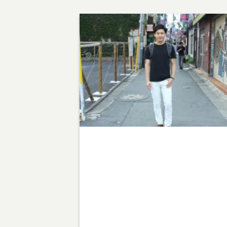
Warning
: Undefined array key 1 in
/home/teamcafe/teamcafetokyo.jp/public_html/
p-content/themes/team-cafe/category-
streetsnap.php
on line
28
Warning
: Attempt to read property "cat_name" on
null in
/home/teamcafe/teamcafetokyo.jp/public_html/