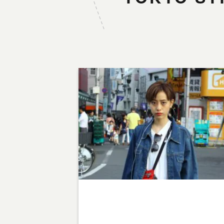
Warning
: Undefined array key 1 in
/home/teamcafe/teamcafetokyo.jp/public_html/
p-content/themes/team-cafe/category-