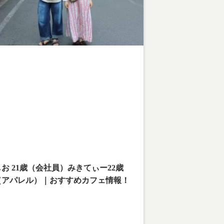
arning
: Undefined array key 1 in
ome/teamcafe/teamcafetokyo.jp/public_html/w
content/themes/team-cafe/category-
reetsnap.php
on line
28
arning
: Attempt to read property "cat_name" on
ll in
ome/teamcafe/teamcafetokyo.jp/public_html/w
content/themes/team-cafe/category-
reetsnap.php
on line
28
しお 21歳（会社員）みきてぃー22歳
（アパレル）｜おすすめカフェ情報！
撮影場所：下北沢
お：今を楽しむ
きてぃー：楽しんだら、人生勝ち