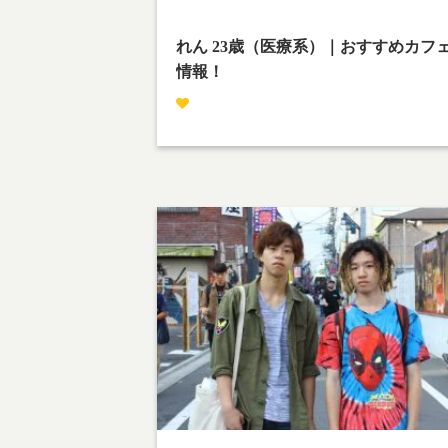
p-content/themes/team-cafe/category-
streetsnap.php
on line
28
れん 23歳（医療系）｜おすすめカフ
情報！
撮影場所：下北沢
平和が一番！