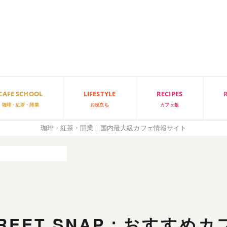
CAFE SCHOOL
LIFESTYLE
RECIPES
珈琲・紅茶・開業
お役立ち
カフェ飯
珈琲・紅茶・開業｜国内最大級カフェ情報サイト
めカフェ聞いてみました！
STREET SNAP：おすすめ