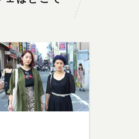
arning
: Undefined array key 1 in
ome/teamcafe/teamcafetokyo.jp/public_html/w
content/themes/team-cafe/category-