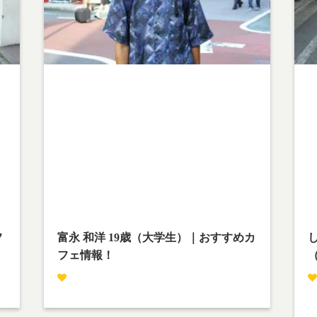
Warning
: Undefined array key 1 in
W
w
/home/teamcafe/teamcafetokyo.jp/public_html/w
/h
p-content/themes/team-cafe/category-
p-
streetsnap.php
on line
28
st
Warning
: Attempt to read property "cat_name" on
W
null in
nu
w
/home/teamcafe/teamcafetokyo.jp/public_html/w
/h
p-content/themes/team-cafe/category-
p-
streetsnap.php
on line
28
st
フ
富永 和洋 19歳（大学生）｜おすすめカ
フェ情報！
撮影場所：下北沢
時間を無駄に使わないようにしましょう。
し
み