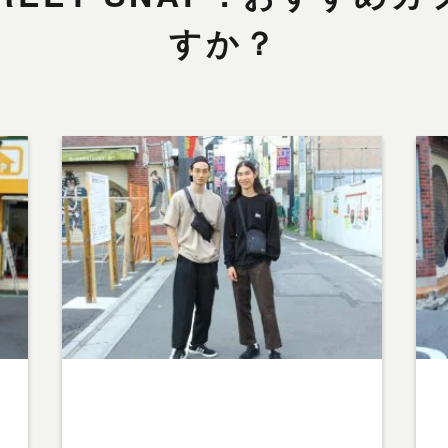
すか？
Warning
: Undefined array key 1 in
W
w
/home/teamcafe/teamcafetokyo.jp/public_html/w
/h
p-content/themes/team-cafe/category-
p-