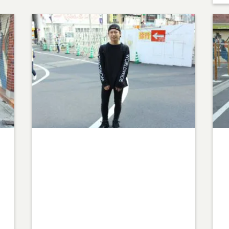
Warning
: Undefined array key 1 in
W
w
/home/teamcafe/teamcafetokyo.jp/public_html/w
/h
p-content/themes/team-cafe/category-
p-
streetsnap.php
on line
28
st
Warning
: Attempt to read property "cat_name" on
W
null in
nu
w
/home/teamcafe/teamcafetokyo.jp/public_html/w
/h