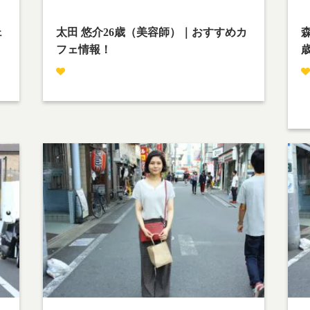
p-content/themes/team-cafe/category-
p-
streetsnap.php
on line
28
st
ェ
太田 悠介26歳（美容師）｜おすすめカ
森
フェ情報！
撮影場所：下北沢
今を楽しもう！
森
小
飯