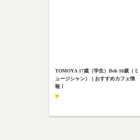
Warning
: Undefined array key 1 in
/home/teamcafe/teamcafetokyo.jp/public_html/
p-content/themes/team-cafe/category-
streetsnap.php
on line
28
Warning
: Attempt to read property "cat_name" on
null in
/home/teamcafe/teamcafetokyo.jp/public_html/
p-content/themes/team-cafe/category-
streetsnap.php
on line
28
TOMOYA 17歳（学生）Bob 16歳（ミ
ュージシャン）｜おすすめカフェ情
報！
撮影場所：下北沢
TOMOYA：ファイト一発
Bob：世界平和を願おう