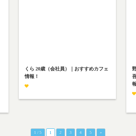
Warning
: Undefined array key 1 in
W
w
/home/teamcafe/teamcafetokyo.jp/public_html/w
/h
p-content/themes/team-cafe/category-
p-
streetsnap.php
on line
28
st
Warning
: Attempt to read property "cat_name" on
W
null in
nu
w
/home/teamcafe/teamcafetokyo.jp/public_html/w
/h
p-content/themes/team-cafe/category-
p-
streetsnap.php
on line
28
st
くら 20歳（会社員）｜おすすめカフェ
野
情報！
撮影場所：下北沢
人生一度きり
哲
尚
1 / 5
1
2
3
4
5
»