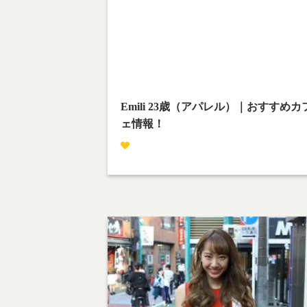
streetsnap.php
on line
28
Warning
: Attempt to read property "cat_name" on
null in
/home/teamcafe/teamcafetokyo.jp/public_html/
p-content/themes/team-cafe/category-
streetsnap.php
on line
28
Emili 23歳（アパレル）｜おすすめカ
ェ情報！
撮影場所：下北沢
下北沢からこんにちは！