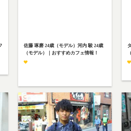
streetsnap.php
on line
28
st
Warning
: Attempt to read property "cat_name" on
W
null in
nu
w
/home/teamcafe/teamcafetokyo.jp/public_html/w
/h
p-content/themes/team-cafe/category-
p-
streetsnap.php
on line
28
st
フ
佐藤 琢磨 24歳（モデル）河内 駿 24歳
タ
（モデル）｜おすすめカフェ情報！
撮影場所：下北沢
佐藤 琢磨：乾燥機がだいすきです。
タ
河内 駿 ：いいトリートメントあったらご一報く
沙
ださい。