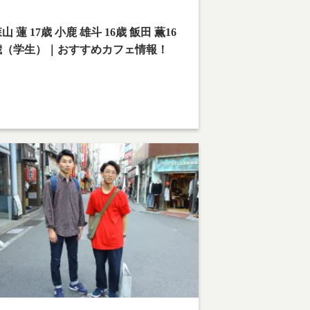
content/themes/team-cafe/category-
reetsnap.php
on line
28
山 蓮 17歳 小鹿 雄斗 16歳 飯田 薫16
歳（学生）｜おすすめカフェ情報！
撮影場所：下北沢
山 蓮：Love Peace
鹿 雄斗：みんなで平和目指しましょう。
田 薫：Peace!