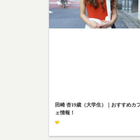
Warning
: Undefined array key 1 in
/home/teamcafe/teamcafetokyo.jp/public_html/
p-content/themes/team-cafe/category-
streetsnap.php
on line
28
Warning
: Attempt to read property "cat_name" on
null in
/home/teamcafe/teamcafetokyo.jp/public_html/
p-content/themes/team-cafe/category-
streetsnap.php
on line
28
田崎 杏19歳（大学生）｜おすすめカ
ェ情報！
撮影場所：下北沢
やりたいことをやろう！