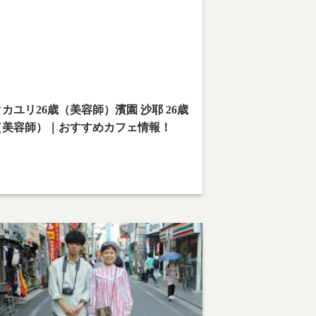
reetsnap.php
on line
28
arning
: Attempt to read property "cat_name" on
ll in
ome/teamcafe/teamcafetokyo.jp/public_html/w
content/themes/team-cafe/category-
reetsnap.php
on line
28
カユリ26歳（美容師）濱園 沙耶 26歳
（美容師）｜おすすめカフェ情報！
撮影場所：下北沢
カユリ：人生楽しく！！
耶：仕事と遊びと全力で