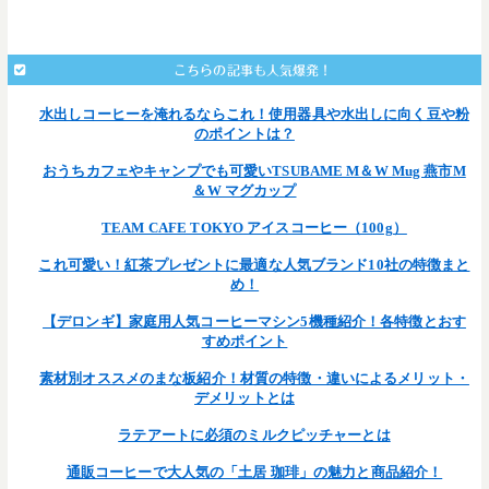
こちらの記事も人気爆発！
水出しコーヒーを淹れるならこれ！使用器具や水出しに向く豆や粉
のポイントは？
おうちカフェやキャンプでも可愛いTSUBAME M＆W Mug 燕市M
＆W マグカップ
TEAM CAFE TOKYO アイスコーヒー（100g）
これ可愛い！紅茶プレゼントに最適な人気ブランド10社の特徴まと
め！
【デロンギ】家庭用人気コーヒーマシン5機種紹介！各特徴とおす
すめポイント
素材別オススメのまな板紹介！材質の特徴・違いによるメリット・
デメリットとは
ラテアートに必須のミルクピッチャーとは
通販コーヒーで大人気の「土居 珈琲」の魅力と商品紹介！