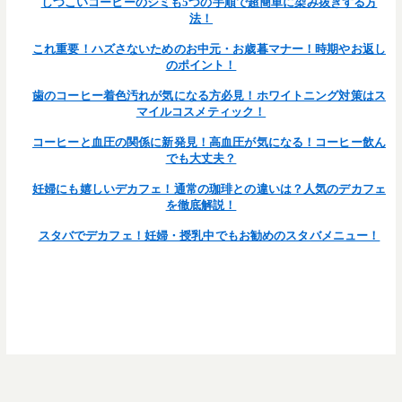
しつこいコーヒーのシミも5つの手順で超簡単に染み抜きする方
法！
これ重要！ハズさないためのお中元・お歳暮マナー！時期やお返し
のポイント！
歯のコーヒー着色汚れが気になる方必見！ホワイトニング対策はス
マイルコスメティック！
コーヒーと血圧の関係に新発見！高血圧が気になる！コーヒー飲ん
でも大丈夫？
妊婦にも嬉しいデカフェ！通常の珈琲との違いは？人気のデカフェ
を徹底解説！
スタバでデカフェ！妊婦・授乳中でもお勧めのスタバメニュー！