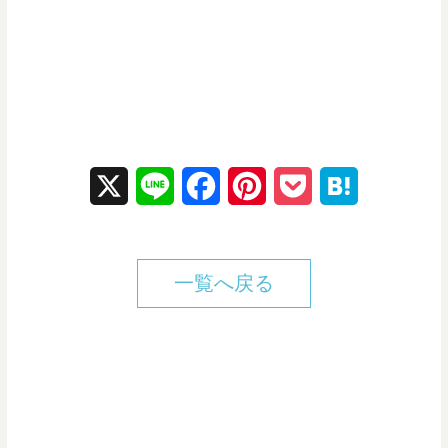
X
L
F
P
P
H
i
a
i
o
a
n
c
n
c
t
一覧へ戻る
e
e
t
k
e
b
e
e
n
o
r
t
a
o
e