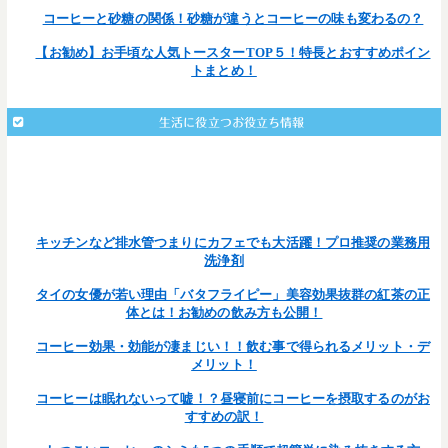
コーヒーと砂糖の関係！砂糖が違うとコーヒーの味も変わるの？
【お勧め】お手頃な人気トースターTOP５！特長とおすすめポイン
トまとめ！
生活に役立つお役立ち情報
: Undefined array key 203 in
Warning
/home/teamcafe/teamcafetokyo.jp/public_html/wp-
on line
content/themes/team-cafe/single.php
377
キッチンなど排水管つまりにカフェでも大活躍！プロ推奨の業務用
洗浄剤
タイの女優が若い理由「バタフライピー」美容効果抜群の紅茶の正
体とは！お勧めの飲み方も公開！
コーヒー効果・効能が凄まじい！！飲む事で得られるメリット・デ
メリット！
コーヒーは眠れないって嘘！？昼寝前にコーヒーを摂取するのがお
すすめの訳！