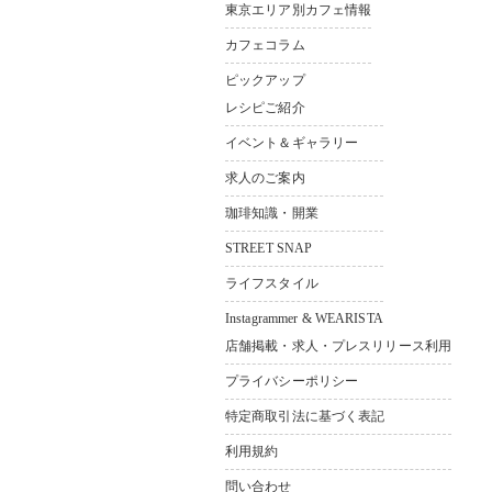
東京都中野区若宮3-36-11 ソシ
東京エリア別カフェ情報
アルビル1F
カフェコラム
Bldg.1F，3–36-11，
Wakamiya Nakano-ku Tokyo,165-
ピックアップ
0033,Japan
レシピご紹介
イベント＆ギャラリー
求人のご案内
珈琲知識・開業
STREET SNAP
ライフスタイル
Instagrammer & WEARISTA
店舗掲載・求人・プレスリリース利用
プライバシーポリシー
特定商取引法に基づく表記
利用規約
問い合わせ