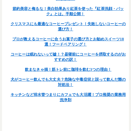
節約美容と侮るな！美白効果あり紅茶を使った『紅茶洗顔・パッ
ク』とは。手順公開！
クリスマスにも最適なコーヒープレゼント！失敗しないコーヒーの
選び方！
プロが教えるコーヒーに合うお菓子の選び方とお勧めスイーツ18
選！フードペアリング！
コーヒーは眠れないって嘘！？昼寝前にコーヒーを摂取するのがお
すすめの訳！
飲まなきゃ損！筋トレ前に珈琲を飲む3つの理由！
犬がコーヒー飲んでも大丈夫？危険な中毒症状と誤って飲んだ際の
対処法！
キッチンなど排水管つまりにカフェでも大活躍！プロ推奨の業務用
洗浄剤