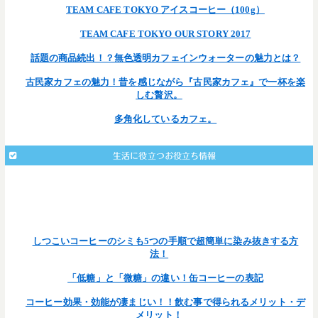
TEAM CAFE TOKYO アイスコーヒー（100g）
TEAM CAFE TOKYO OUR STORY 2017
話題の商品続出！？無色透明カフェインウォーターの魅力とは？
古民家カフェの魅力！昔を感じながら『古民家カフェ』で一杯を楽
しむ贅沢。
多角化しているカフェ。
生活に役立つお役立ち情報
: Undefined array key 203 in
Warning
/home/teamcafe/teamcafetokyo.jp/public_html/wp-
on line
content/themes/team-cafe/single.php
377
しつこいコーヒーのシミも5つの手順で超簡単に染み抜きする方
法！
「低糖」と「微糖」の違い！缶コーヒーの表記
コーヒー効果・効能が凄まじい！！飲む事で得られるメリット・デ
メリット！