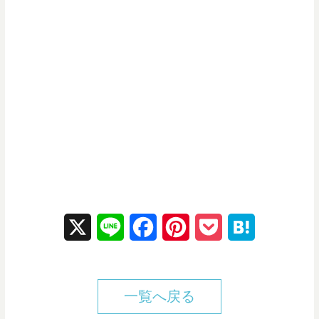
X
L
F
P
P
H
i
a
i
o
a
n
c
n
c
t
一覧へ戻る
e
e
t
k
e