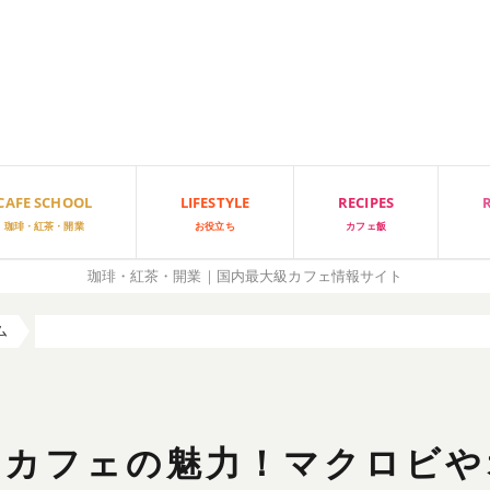
CAFE SCHOOL
LIFESTYLE
RECIPES
珈琲・紅茶・開業
お役立ち
カフェ飯
珈琲・紅茶・開業｜国内最大級カフェ情報サイト
ム
オーガニックカフェの魅力！マクロビやオーガニックコーヒー！女
クカフェの魅力！マクロビや