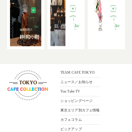
TEAM CAFE TOKYO
ニュース／お知らせ
You Tube TV
ショッピングページ
〒165-0033
東京都中野区若宮3-36-11 ソシ
東京エリア別カフェ情報
アルビル1F
カフェコラム
Bldg.1F，3–36-11，
Wakamiya Nakano-ku Tokyo,165-
ピックアップ
0033,Japan