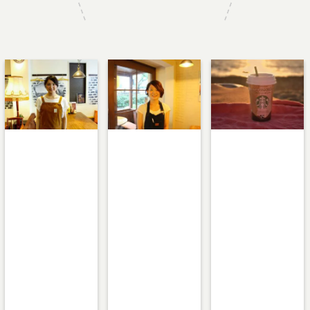
:
:
:
Warning
Warning
Warning
Undefined array
Undefined array
Undefined array
key 1 in
key 1 in
key 1 in
/home/teamca
/home/teamca
/home/teamca
fe/teamcafeto
fe/teamcafeto
fe/teamcafeto
kyo.jp/public_
kyo.jp/public_
kyo.jp/public_
html/wp-
html/wp-
html/wp-
content/them
content/them
content/them
es/team-
es/team-
es/team-
cafe/single-
cafe/single-
cafe/single-
on
on
on
recipes.php
recipes.php
recipes.php