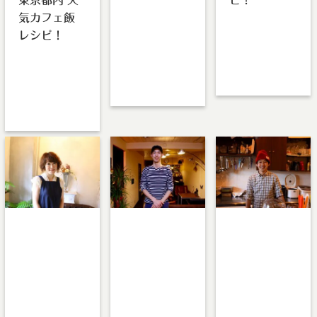
ＡＯＢＡＹＡ 中目
気カフェ飯
黒 れいな お一
ALBERGO
人様から団体様ま
レシピ！
BURGERS &
で、デートや貸切
BEER DINING
ALBERGO
パーティー、お仕
ななぴー スーパ
BURGERS &
事帰りに軽く一杯
ーで材料が揃う …
BEER DINING
…
しおり 具材を挟
んで切るだけで …
:
:
:
Warning
Warning
Warning
Undefined array
Undefined array
Undefined array
key 1 in
key 1 in
key 1 in
/home/teamca
/home/teamca
/home/teamca
fe/teamcafeto
fe/teamcafeto
fe/teamcafeto
kyo.jp/public_
kyo.jp/public_
kyo.jp/public_