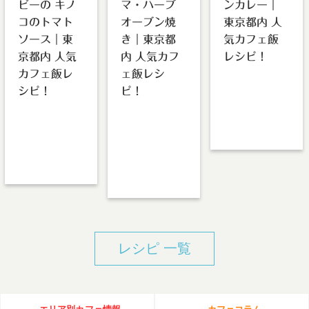
ビーの キノ
マ・ハーブ
ンカレー｜
コのトマト
オーブン焼
東京都内 人
ソース｜東
き｜東京都
気カフェ飯
京都内 人気
内 人気カフ
レシピ！
カフェ飯レ
ェ飯レシ
Re:s
シピ！
ピ！
cafebar&sweets
前田峻行（たかゆ
GRIGLIAcafe&grill
honohono cafe
き） 当店では提
清澄白河 向井聖
白井浩貴 にんに
携農家によるオ …
子 清澄白河に3月
くとハーブでマリ
にオープンしたグ
ネして臭みを消し
リル …
ます。パーティー
で出し …
レシピ 一覧