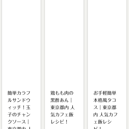
line
line
line
62
62
62
:
:
:
Warning
Warning
Warning
Attempt to read
Attempt to read
Attempt to read
property
property
property
"cat_name" on null
"cat_name" on null
"cat_name" on null
in
in
in
/home/teamca
/home/teamca
/home/teamca
fe/teamcafeto
fe/teamcafeto
fe/teamcafeto
kyo.jp/public_
kyo.jp/public_
kyo.jp/public_
html/wp-
html/wp-
html/wp-
content/them
content/them
content/them
es/team-
es/team-
es/team-
cafe/single-
cafe/single-
cafe/single-
on
on
on
recipes.php
recipes.php
recipes.php
line
line
line
62
62
62
簡単カラフ
鶏もも肉の
お手軽簡単
ルサンドウ
黒酢あん｜
本格風タコ
ィッチ！玉
東京都内 人
ス｜東京都
子のチャン
気カフェ飯
内 人気カフ
クソース｜
レシピ！
ェ飯レシ
東京都内 人
ピ！