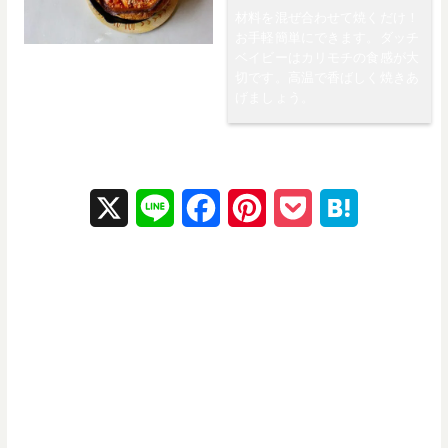
材料を混ぜ合わせて焼くだけ！
お手軽簡単にできます。ダッチ
ベイビーはカリモチの食感が大
切です。高温で香ばしく焼きあ
げましょう。
X
L
F
P
P
H
i
a
i
o
a
n
c
n
c
t
e
e
t
k
e
b
e
e
n
o
r
t
a
o
e