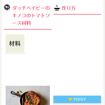
ダッチベイビーの
作り方
キノコのトマトソ
①卵、小麦粉、50度に温めた牛
ース材料
乳、塩砂糖をよくまぜる
②バターをひいて熱したスキレッ
生地：小麦
トに流し、オーブンで15分焼く。
粉35g 卵1
個 牛乳
③小鍋にトマトソース50g キノ
45g 塩・
コ類10g チーズ少々 コンソメ
砂糖一つま
顆粒ひとつまみを混ぜ合わせ食材
み バター適量 具材：トマト
に火を入れる。
ソース50g キノコ類10g チー
ズ少々 コンソメ顆粒ひとつま
④焼き上がったダッチベイビーに
み
ソースをのせ、パセリ(分量外)を
かける。
POINT