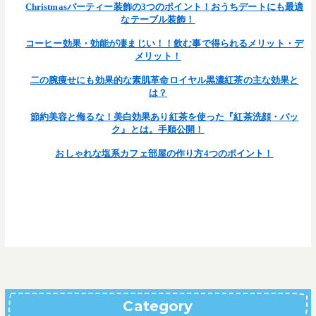
Christmasパーティー装飾の3つのポイント！おうちデートにも最適
なテーブル装飾！
コーヒー効果・効能が凄まじい！！飲む事で得られるメリット・デ
メリット！
二の腕痩せにも効果的な素肌革命ロイヤル黒濃紅茶の主な効果と
は？
節約美容と侮るな！美白効果あり紅茶を使った『紅茶洗顔・パッ
ク』とは。手順公開！
おしゃれな塩系カフェ部屋の作り方4つのポイント！
Category