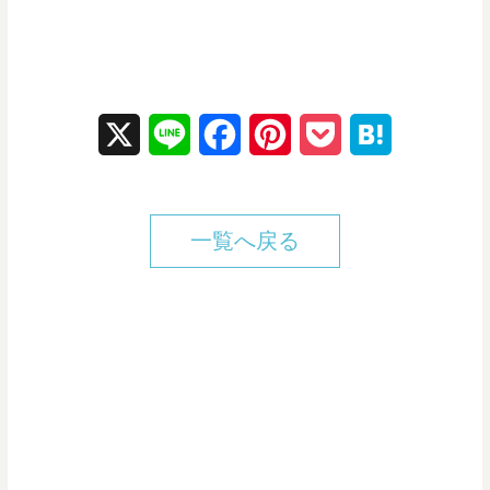
X
L
F
P
P
H
i
a
i
o
a
n
c
n
c
t
一覧へ戻る
e
e
t
k
e
b
e
e
n
o
r
t
a
o
e
k
s
t