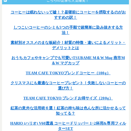
こちらの記事も人気爆発！
コーヒーは眠れないって嘘！？昼寝前にコーヒーを摂取するのがお
すすめの訳！
しつこいコーヒーのシミも5つの手順で超簡単に染み抜きする方
法！
素材別オススメのまな板紹介！材質の特徴・違いによるメリット・
デメリットとは
おうちカフェやキャンプでも可愛いTSUBAME M＆W Mug 燕市M
＆W マグカップ
TEAM CAFE TOKYOブレンドコーヒー（100g）
クリスマスにも最適なコーヒープレゼント！失敗しないコーヒーの
選び方！
TEAM CAFE TOKYO ブレンドお得サイズ（200g）
紅茶の意外な活用術６選！紅茶の持ち味は色んな所に活かせるって
知ってる？
HARIO (ハリオ) V60透過 コーヒードリッパー 1~2杯用&専用フィル
ターSET