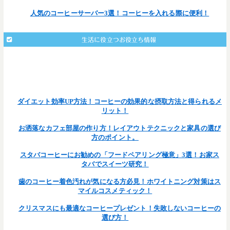
人気のコーヒーサーバー3選！コーヒーを入れる際に便利！
生活に役立つお役立ち情報
: Undefined array key 203 in
Warning
/home/teamcafe/teamcafetokyo.jp/public_html/wp-
on line
content/themes/team-cafe/single.php
377
ダイエット効率UP方法！コーヒーの効果的な摂取方法と得られるメ
リット！
お洒落なカフェ部屋の作り方！レイアウトテクニックと家具の選び
方のポイント。
スタバコーヒーにお勧めの「フードペアリング極意」3選！お家ス
タバでスイーツ研究！
歯のコーヒー着色汚れが気になる方必見！ホワイトニング対策はス
マイルコスメティック！
クリスマスにも最適なコーヒープレゼント！失敗しないコーヒーの
選び方！