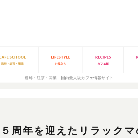
CAFE SCHOOL
LIFESTYLE
RECIPES
珈琲・紅茶・開業
お役立ち
カフェ飯
珈琲・紅茶・開業｜国内最大級カフェ情報サイト
間限定！１５周年を迎えたリラックマの「リラックマタウンカフェ」オープ
１５周年を迎えたリラックマ