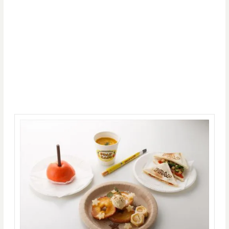
あの世界的に大ヒットのPPAP！そんなPPAPのカフェが2016年11月から期
間限定で東京スカイツリーに付設しているソラマチウェスト4階にオープ
ンしています。当初11月末までの予定だったが、大好評につき2017年1月
12日まで延長されることになった大人気のPPAP CAFE。12月より寒い冬
にぴったりの温かいメニューが新しく加わります！
イチオシの新メニューは「アッポーまん」。見た目は完全にアッポー。そ
して皮の中にはカスタードクリームとアッポー、パイナップッポーが。も
ちろんペンも付いていて、まさに見た目もネーミングもPPAPなデザート
まん！