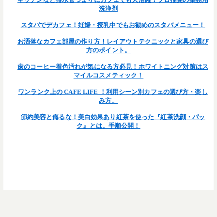
洗浄剤
スタバでデカフェ！妊婦・授乳中でもお勧めのスタバメニュー！
お洒落なカフェ部屋の作り方！レイアウトテクニックと家具の選び
方のポイント。
歯のコーヒー着色汚れが気になる方必見！ホワイトニング対策はス
マイルコスメティック！
ワンランク上の CAFE LIFE ！利用シーン別カフェの選び方・楽し
み方。
節約美容と侮るな！美白効果あり紅茶を使った『紅茶洗顔・パッ
ク』とは。手順公開！