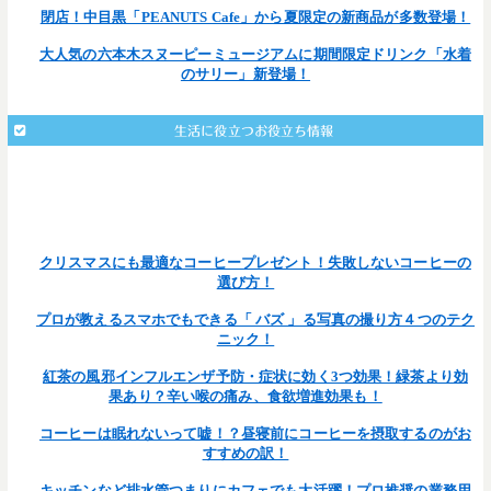
閉店！中目黒「PEANUTS Cafe」から夏限定の新商品が多数登場！
大人気の六本木スヌーピーミュージアムに期間限定ドリンク「水着
のサリー」新登場！
生活に役立つお役立ち情報
: Undefined array key 203 in
Warning
/home/teamcafe/teamcafetokyo.jp/public_html/wp-
on line
content/themes/team-cafe/single.php
377
クリスマスにも最適なコーヒープレゼント！失敗しないコーヒーの
選び方！
プロが教えるスマホでもできる「 バズ 」る写真の撮り方４つのテク
ニック！
紅茶の風邪インフルエンザ予防・症状に効く3つ効果！緑茶より効
果あり？辛い喉の痛み、食欲増進効果も！
コーヒーは眠れないって嘘！？昼寝前にコーヒーを摂取するのがお
すすめの訳！
キッチンなど排水管つまりにカフェでも大活躍！プロ推奨の業務用