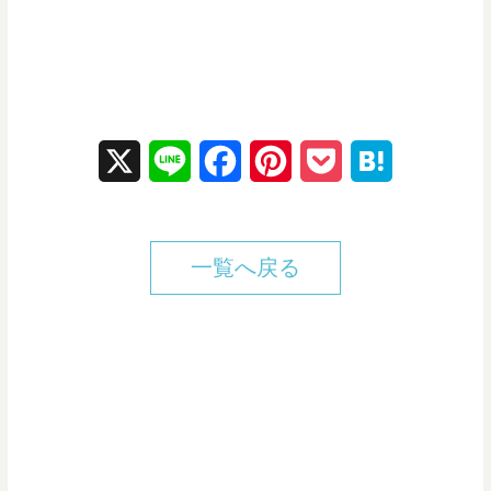
X
L
F
P
P
H
i
a
i
o
a
n
c
n
c
t
一覧へ戻る
e
e
t
k
e
b
e
e
n
o
r
t
a
o
e
k
s