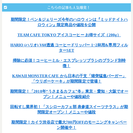
こちらの記事も人気爆発！
期間限定！ベン＆ジェリーズ今年のハロウィンは『ミッドナイトハ
ロウィン』限定商品や値段を公開
TEAM CAFE TOKYO アイスコーヒー お得サイズ（200g）
HARIO (ハリオ) V60透過 コーヒードリッパー 1~2杯用&専用フィル
ターSET
掃除に必須！コーヒーミル・エスプレッソブラシのブランド別特
徴！
KAWAII MONSTER CAFE から日本の干支「猪突猛進バーガー」
「ウリボーケーキ」が期間限定で登場！
期間限定！「2018年“うさまるカフェ”冬」東京・愛知・大阪でオー
プン！メニューや値段紹介
回転すし業界初！「スシローカフェ部 表参道スイーツテラス」が期
間限定オープン！メニューや値段
期間限定！カイラ渋谷店で最大700円OFFのモーニングキャンペー
ン開催中！