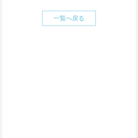
n
c
n
c
t
一覧へ戻る
e
e
t
k
e
b
e
e
n
o
r
t
a
o
e
k
s
t