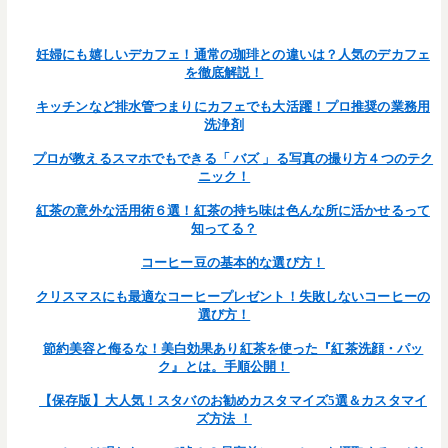
/home/teamcafe/teamcafetokyo.jp/public_html/wp-
on line
content/themes/team-cafe/single.php
377
妊婦にも嬉しいデカフェ！通常の珈琲との違いは？人気のデカフェ
を徹底解説！
キッチンなど排水管つまりにカフェでも大活躍！プロ推奨の業務用
洗浄剤
プロが教えるスマホでもできる「 バズ 」る写真の撮り方４つのテク
ニック！
紅茶の意外な活用術６選！紅茶の持ち味は色んな所に活かせるって
知ってる？
コーヒー豆の基本的な選び方！
クリスマスにも最適なコーヒープレゼント！失敗しないコーヒーの
選び方！
節約美容と侮るな！美白効果あり紅茶を使った『紅茶洗顔・パッ
ク』とは。手順公開！
【保存版】大人気！スタバのお勧めカスタマイズ5選＆カスタマイ
ズ方法 ！