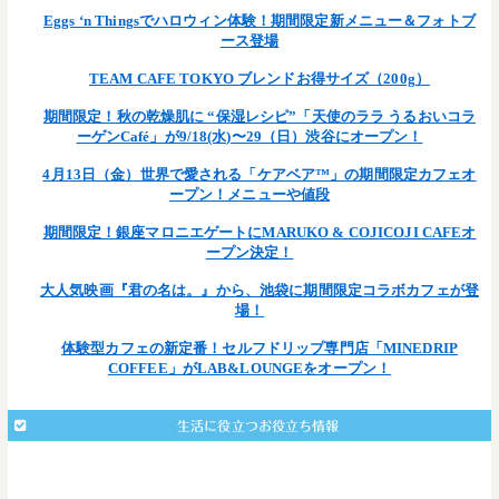
Eggs ‘n Thingsでハロウィン体験！期間限定新メニュー＆フォトブ
ース登場
TEAM CAFE TOKYO ブレンドお得サイズ（200g）
期間限定！秋の乾燥肌に “保湿レシピ”「天使のララ うるおいコラ
ーゲンCafé」が9/18(水)〜29（日）渋谷にオープン！
4月13日（金）世界で愛される「ケアベア™」の期間限定カフェオ
ープン！メニューや値段
期間限定！銀座マロニエゲートにMARUKO & COJICOJI CAFEオ
ープン決定！
大人気映画『君の名は。』から、池袋に期間限定コラボカフェが登
場！
体験型カフェの新定番！セルフドリップ専門店「MINEDRIP
COFFEE」がLAB&LOUNGEをオープン！
生活に役立つお役立ち情報
: Undefined array key 203 in
Warning