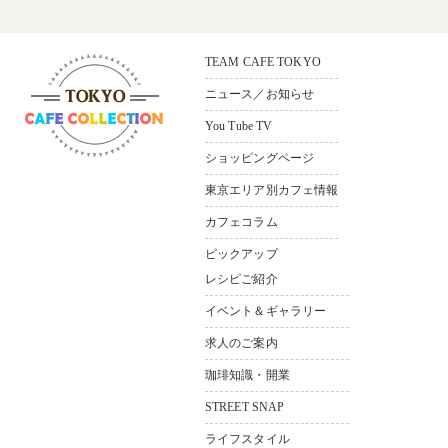
TEAM CAFE TOKYO
ニュース／お知らせ
You Tube TV
ショッピングページ
〒165-0033
東京都中野区若宮3-36-11 ソシ
東京エリア別カフェ情報
アルビル1F
カフェコラム
Bldg.1F，3–36-11，
Wakamiya Nakano-ku Tokyo,165-
ピックアップ
0033,Japan
レシピご紹介
イベント＆ギャラリー
求人のご案内
珈琲知識・開業
STREET SNAP
ライフスタイル