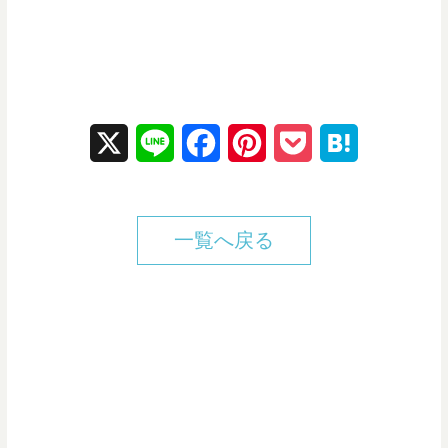
X
L
F
P
P
H
i
a
i
o
a
n
c
n
c
t
一覧へ戻る
e
e
t
k
e
b
e
e
n
o
r
t
a
o
e
k
s
t