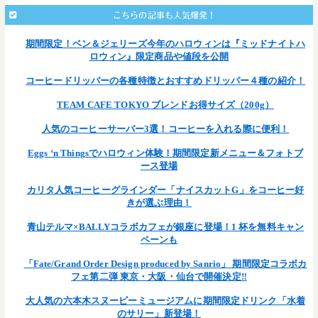
こちらの記事も人気爆発！
期間限定！ベン＆ジェリーズ今年のハロウィンは『ミッドナイトハ
ロウィン』限定商品や値段を公開
コーヒードリッパーの各種特徴とおすすめドリッパー４種の紹介！
TEAM CAFE TOKYO ブレンドお得サイズ（200g）
人気のコーヒーサーバー3選！コーヒーを入れる際に便利！
Eggs ‘n Thingsでハロウィン体験！期間限定新メニュー＆フォトブ
ース登場
カリタ人気コーヒーグラインダー「ナイスカットG」をコーヒー好
きが選ぶ理由！
青山テルマ×BALLYコラボカフェが銀座に登場！1 杯を無料キャン
ペーンも
「Fate/Grand Order Design produced by Sanrio」 期間限定コラボカ
フェ第二弾 東京・大阪・仙台で開催決定‼
大人気の六本木スヌーピーミュージアムに期間限定ドリンク「水着
のサリー」新登場！