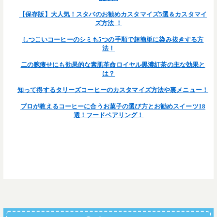
【保存版】大人気！スタバのお勧めカスタマイズ5選＆カスタマイ
ズ方法 ！
しつこいコーヒーのシミも5つの手順で超簡単に染み抜きする方
法！
二の腕痩せにも効果的な素肌革命ロイヤル黒濃紅茶の主な効果と
は？
知って得するタリーズコーヒーのカスタマイズ方法や裏メニュー！
プロが教えるコーヒーに合うお菓子の選び方とお勧めスイーツ18
選！フードペアリング！