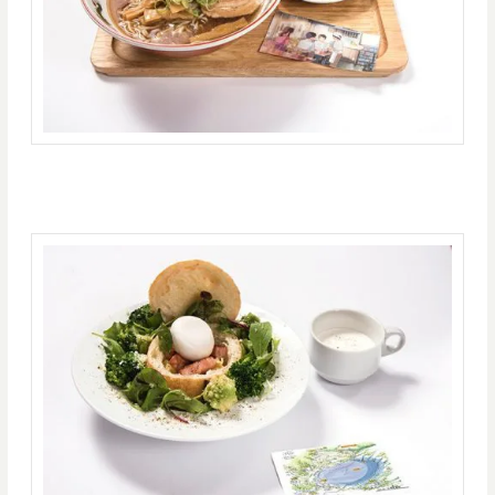
「糸守の歴史を感じる糸守湖パンシチュー（1480円)」