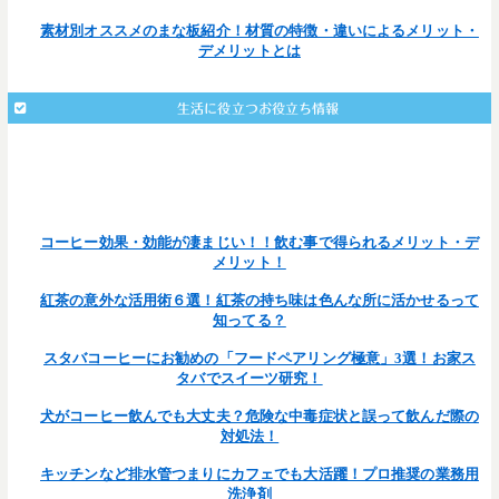
素材別オススメのまな板紹介！材質の特徴・違いによるメリット・
デメリットとは
生活に役立つお役立ち情報
: Undefined array key 203 in
Warning
/home/teamcafe/teamcafetokyo.jp/public_html/wp-
on line
content/themes/team-cafe/single.php
377
コーヒー効果・効能が凄まじい！！飲む事で得られるメリット・デ
メリット！
紅茶の意外な活用術６選！紅茶の持ち味は色んな所に活かせるって
知ってる？
スタバコーヒーにお勧めの「フードペアリング極意」3選！お家ス
タバでスイーツ研究！
犬がコーヒー飲んでも大丈夫？危険な中毒症状と誤って飲んだ際の
対処法！
キッチンなど排水管つまりにカフェでも大活躍！プロ推奨の業務用
洗浄剤