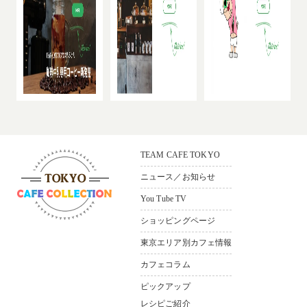
TEAM CAFE TOKYO
ニュース／お知らせ
You Tube TV
ショッピングページ
〒165-0033
東京都中野区若宮3-36-11 ソシ
東京エリア別カフェ情報
アルビル1F
カフェコラム
Bldg.1F，3–36-11，
Wakamiya Nakano-ku Tokyo,165-
ピックアップ
0033,Japan
レシピご紹介