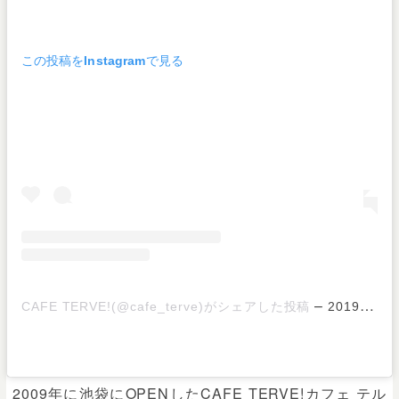
この投稿をInstagramで見る
–
CAFE TERVE!(@cafe_terve)がシェアした投稿
2019年12月月2日午後6時20分PST
2009年に池袋にOPENしたCAFE TERVE!カフェ テル