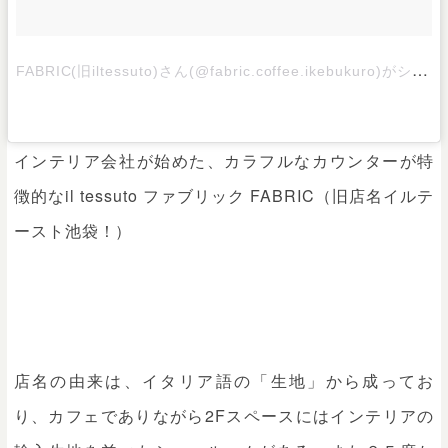
F
ABRIC(旧iltessuto)さん(@fabric.coffee.ikebukuro)がシェアした投稿
インテリア会社が始めた、カラフルなカウンターが特
徴的なil tessuto ファブリック FABRIC（旧店名イルテ
ースト池袋！）
店名の由来は、イタリア語の「生地」から成ってお
り、カフェでありながら2Fスペースにはインテリアの