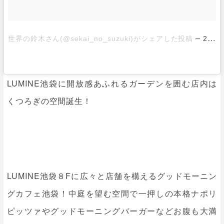
–
世界の鈴木さん(@sekai_no_suzuki)がシェアした投稿
2017 10月 16 6:16午後 PDT
LUMINE池袋に開放感あふれるガーデンを囲む店内は
くつろぎの空間誕生！
LUMINE池袋８Fに広々と店舗を構えるグッドモーニン
グカフェ池袋！中庭を望む空間で一押しの本格ナポリ
ピッツァやグッドモーニングバーガーなどお腹も大満