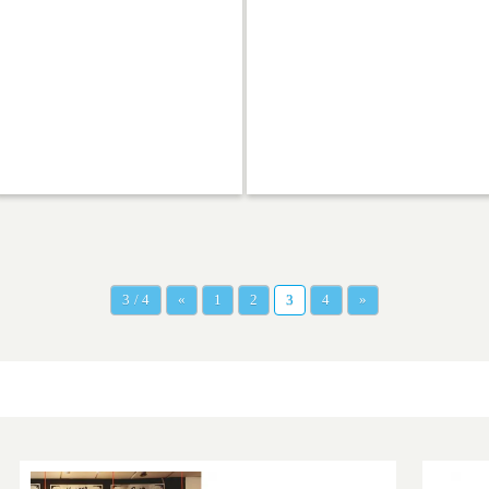
ちゃん連れでも大丈夫なカフェ願
望！…
3 / 4
«
1
2
3
4
»