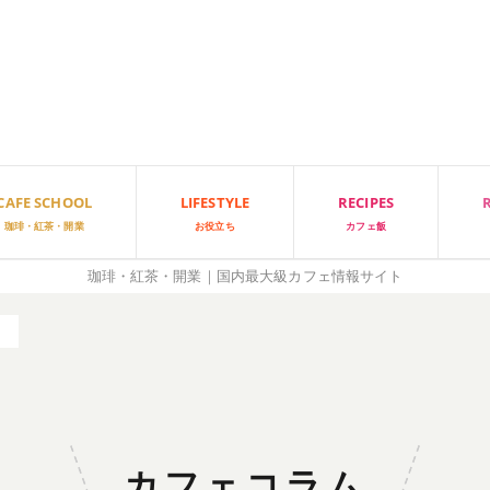
CAFE SCHOOL
LIFESTYLE
RECIPES
珈琲・紅茶・開業
お役立ち
カフェ飯
珈琲・紅茶・開業｜国内最大級カフェ情報サイト
ム
カフェコラム