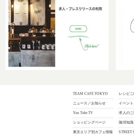
TEAM CAFE TOKYO
レシピご
36-11 ソシアルビル1F
ニュース／お知らせ
イベント
，
u Tokyo,165-0033,Japan
You Tube TV
求人のご
ショッピングページ
珈琲知識
東京エリア別カフェ情報
STREET 