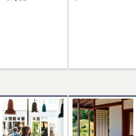
認知症カフェの魅力！話題の『認
私なりのカフェの楽しみ方！カフ
知症カフェ』を知っています
ェの新商品リサーチ！…
か？…