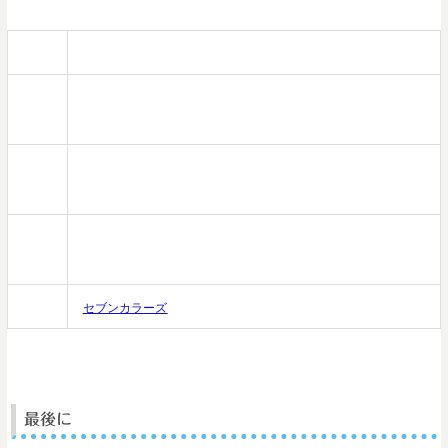
住所
東京都世田谷区北沢2-14-2 Ｊｏｗ３ビル ３Ｆ
電話
03-3411-7557
番号
営業
[日～木・祝日] 12:00～翌3:00 [金・土・祝前日] 12:00～翌3:00
時間
定休
無休
日
HP
セブンカラーズ
最後に