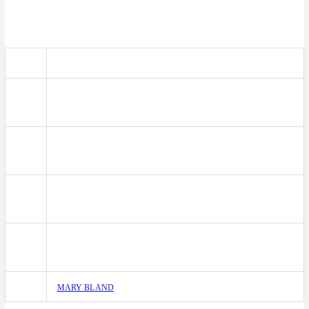
住所
東京都世田谷区北沢2-23-11 藤森ビル1F
電話
03-3413-7800
番号
営業
11:00~23:00L.o22:00
時間
定休
不定休
日
アク
下北沢駅南西口から徒歩1分、西口から徒歩30秒です
セス
HP
MARY BLAND