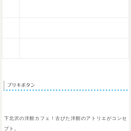
電話
03-5787-6732
番号
営業
１０：３０ ～ ラストオーダー１９：００
時間
定休
火曜日
日
ブリキボタン
下北沢の洋館カフェ！古びた洋館のアトリエがコンセ
プト。