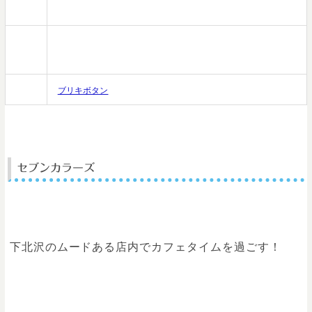
時間
ナー17:00～23:00 food/L.O.22:00,drink/L.O.22:30）
定休
不定休
日
HP
ブリキボタン
セブンカラーズ
下北沢のムードある店内でカフェタイムを過ごす！