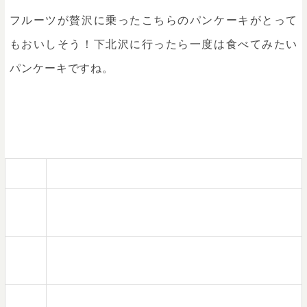
フルーツが贅沢に乗ったこちらのパンケーキがとって
もおいしそう！下北沢に行ったら一度は食べてみたい
パンケーキですね。
住所
東京都世田谷区北沢2-26-20 1F
電話
03-5738-2141
番号
営業
11:00～20:00（L.O19:20）
時間
定休
無休