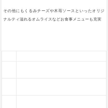
その他にもくるみチーズや木苺ソースといったオリジ
ナルティ溢れるオムライスなどお食事メニューも充実
住所
東京都世田谷区北沢２－２７－１０ D号室
電話
０３－６４１６－８４１３
番号
営業
平日12:30～20:30(l.o19:30) 土日祝11:30〜20:30(l.o19:30)
時間
定休
火曜日
日