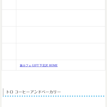
住所
東京都世田谷区北沢2-18-5 Neビル 3F
電話
03-3413-0033
番号
営業
【ランチ】12:00-17:00【ディナー】17:00〜24:00
時間
定休
無休
日
HP
旅カフェ GIFT 下北沢 HOME
トロ コーヒーアンドベーカリー