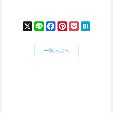
X
L
F
P
P
H
i
a
i
o
a
n
c
n
c
t
一覧へ戻る
e
e
t
k
e
b
e
e
n
o
r
t
a
o
e
k
s
t