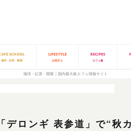
CAFE SCHOOL
LIFESTYLE
RECIPES
珈琲・紅茶・開業
お役立ち
カフェ飯
珈琲・紅茶・開業｜国内最大級カフェ情報サイト
デロンギ 表参道」で“秋カフェドリンク”体験キャンペーンを開催
「デロンギ 表参道」で“秋