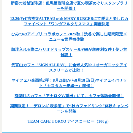
新宿の老舗珈琲店！但馬屋珈琲全店で夏の喫茶めぐりスタンプラリ
ーを開催！
12.20(Fri)吉祥寺ALTBAU with MARY BURGERにて愛犬と楽しむカ
フェイベント『ワンダフルクリスマス』開催決定
ひみつのアイプリ コラボカフェ 2025秋｜渋谷で楽しむ期間限定メ
ニュー＆世界観体験
珈琲入れる際にハリオドリップスケールV60が超便利な件！使い方
解説！
代官山カフェ「SIGN ALLDAY」に全米人気No.1オーガニックアイ
スクリームが上陸！
マイフェバ企画第2弾！8月2(金)から8月18日(日)マイフェイバリッ
ト『カスタム〜夏編〜』開催！
有楽町のカフェ「アナログ八重洲」にて、カフェ落語会開催！
期間限定！「デロンギ 表参道」で“秋カフェドリンク”体験キャンペ
ーンを開催
TEAM CAFE TOKYO アイスコーヒー（100g）