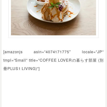
[amazonjs asin=”4074171775″ locale=”JP”
tmpl=”Small” title=”COFFEE LOVERの暮らす部屋 (別
冊PLUS1 LIVING)”]