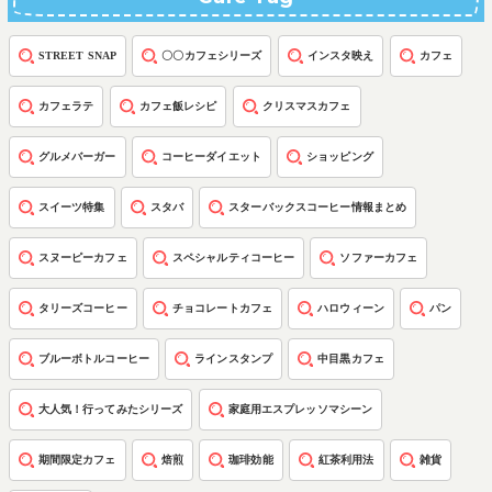
STREET SNAP
〇〇カフェシリーズ
インスタ映え
カフェ
カフェラテ
カフェ飯レシピ
クリスマスカフェ
グルメバーガー
コーヒーダイエット
ショッピング
スイーツ特集
スタバ
スターバックスコーヒー情報まとめ
スヌーピーカフェ
スペシャルティコーヒー
ソファーカフェ
タリーズコーヒー
チョコレートカフェ
ハロウィーン
パン
ブルーボトルコーヒー
ラインスタンプ
中目黒カフェ
大人気！行ってみたシリーズ
家庭用エスプレッソマシーン
期間限定カフェ
焙煎
珈琲効能
紅茶利用法
雑貨