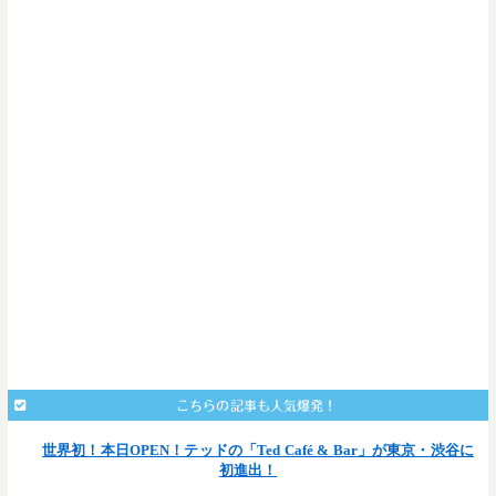
こちらの記事も人気爆発！
世界初！本日OPEN！テッドの「Ted Café & Bar」が東京・渋谷に
初進出！