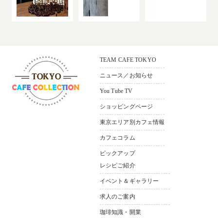
TEAM CAFE TOKYO
ニュース／お知らせ
You Tube TV
ショッピングページ
〒165-0033
東京都中野区若宮3-36-11 ソシ
東京エリア別カフェ情報
アルビル1F
カフェコラム
Bldg.1F，3–36-11，
Wakamiya Nakano-ku Tokyo,165-
ピックアップ
0033,Japan
レシピご紹介
イベント＆ギャラリー
求人のご案内
珈琲知識・開業