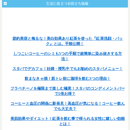
生活に役立つお役立ち情報
: Undefined array key 203 in
Warning
/home/teamcafe/teamcafetokyo.jp/public_html/wp-
on line
content/themes/team-cafe/single.php
377
節約美容と侮るな！美白効果あり紅茶を使った『紅茶洗顔・パッ
ク』とは。手順公開！
しつこいコーヒーのシミも5つの手順で超簡単に染み抜きする方
法！
スタバでデカフェ！妊婦・授乳中でもお勧めのスタバメニュー！
飲まなきゃ損！筋トレ前に珈琲を飲む3つの理由！
フラペチーノを極限まで楽しむ極意！スタバのコンディメントバー
で2倍お得？
コーヒーと血圧の関係に新発見！高血圧が気になる！コーヒー飲ん
でも大丈夫？
美肌効果やダイエット！紅茶を飲む事で得られる女性に嬉しい効能
とは！