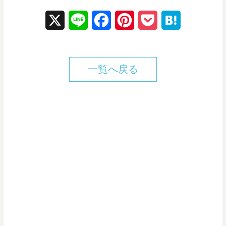
X
L
F
P
P
H
i
a
i
o
a
n
c
n
c
t
一覧へ戻る
e
e
t
k
e
b
e
e
n
o
r
t
a
o
e
k
s
t