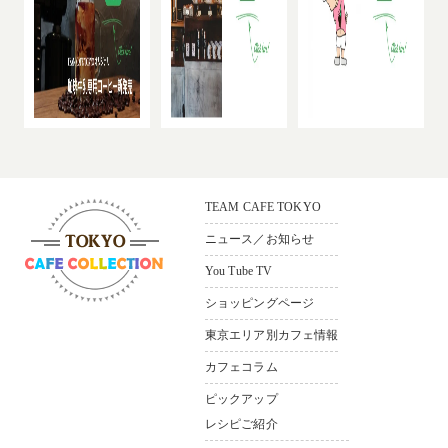
TEAM CAFE TOKYO
ニュース／お知らせ
You Tube TV
ショッピングページ
〒165-0033
東京都中野区若宮3-36-11 ソシ
東京エリア別カフェ情報
アルビル1F
カフェコラム
Bldg.1F，3–36-11，
Wakamiya Nakano-ku Tokyo,165-
ピックアップ
0033,Japan
レシピご紹介