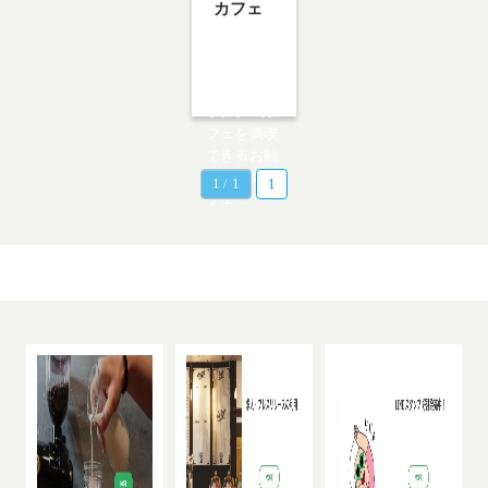
カフェ
代々木公園
カフェ10
選！近くで
ランチ&カ
フェを満喫
できるお勧
めの人気カ
1 / 1
1
フェ…