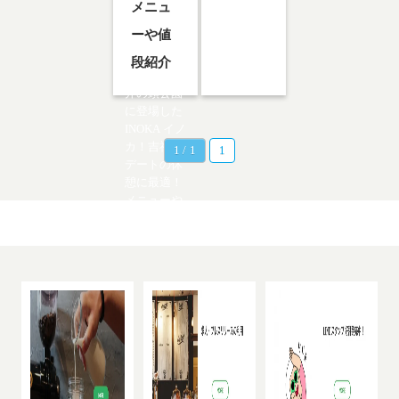
メニュ
ーや値
段紹介
井の頭公園
に登場した
INOKA イノ
カ！吉祥寺
1 / 1
1
デートの休
憩に最適！
メニューや
値段紹介…