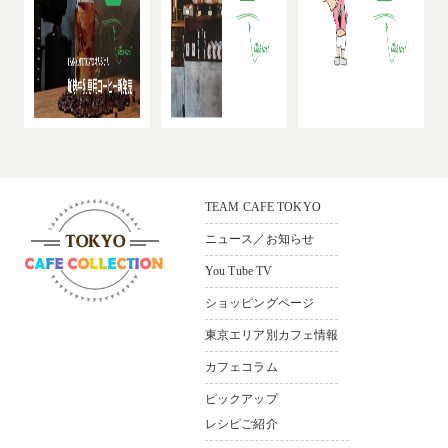
TEAM CAFE TOKYO
ニュース／お知らせ
You Tube TV
ショッピングページ
〒165-0033
東京都中野区若宮3-36-11 ソシ
東京エリア別カフェ情報
アルビル1F
カフェコラム
Bldg.1F，3–36-11，
Wakamiya Nakano-ku Tokyo,165-
ピックアップ
0033,Japan
レシピご紹介