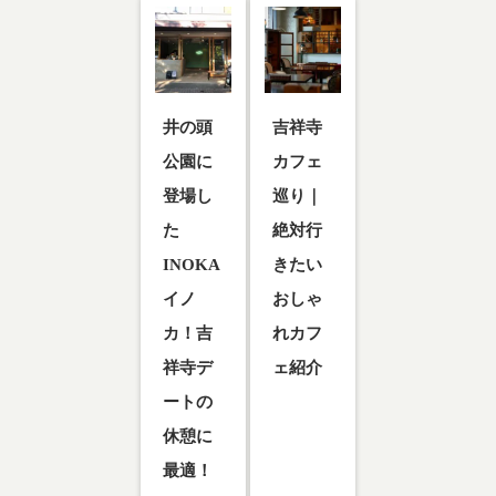
井の頭
吉祥寺
公園に
カフェ
登場し
巡り｜
た
絶対行
INOKA
きたい
イノ
おしゃ
カ！吉
れカフ
祥寺デ
ェ紹介
ートの
吉祥寺 カフ
ェ巡り｜絶
休憩に
対行きたい
最適！
おしゃれカ
フェ紹介…